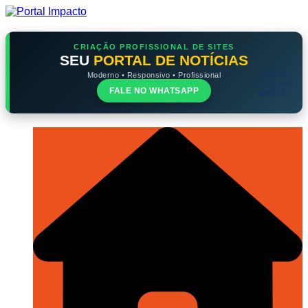
Ir
para
o
conteúdo
CRIAÇÃO PROFISSIONAL DE SITES
SEU
PORTAL DE NOTÍCIAS
Moderno • Responsivo • Profissional
FALE NO WHATSAPP