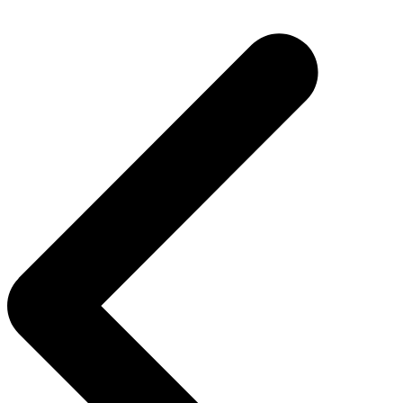
Navegação
de
Post