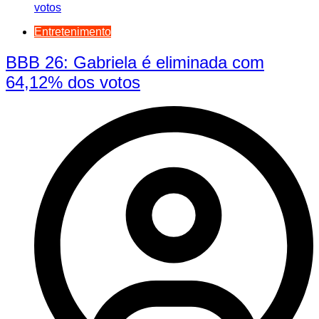
Entretenimento
BBB 26: Gabriela é eliminada com
64,12% dos votos