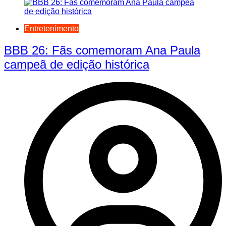
Entretenimento
BBB 26: Fãs comemoram Ana Paula
campeã de edição histórica