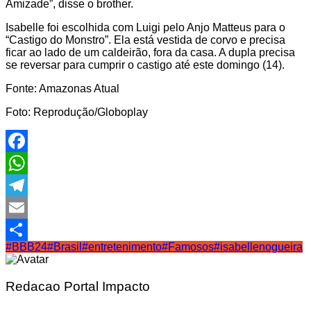
Amizade”, disse o brother.
Isabelle foi escolhida com Luigi pelo Anjo Matteus para o
“Castigo do Monstro”. Ela está vestida de corvo e precisa
ficar ao lado de um caldeirão, fora da casa. A dupla precisa
se reversar para cumprir o castigo até este domingo (14).
Fonte: Amazonas Atual
Foto: Reprodução/Globoplay
Facebook
WhatsApp
Telegram
Email
#BBB24
#Brasil
#entretenimento
#Famosos
#isabellenogueira
Share
Redacao Portal Impacto