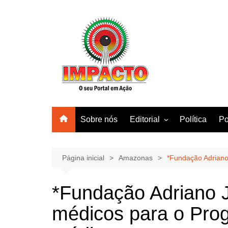
Ir
para
o
conteúdo
Sobre nós
Editorial
Política
Po
Amazonas
Manaus
Página inicial
Amazonas
*Fundação Adriano
Brasil
*Fundação Adriano 
Mundo
médicos para o Pro