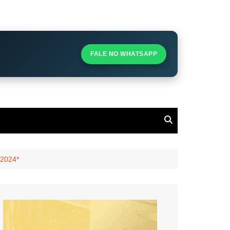
S
S
FALE NO WHATSAPP
l
 2024*