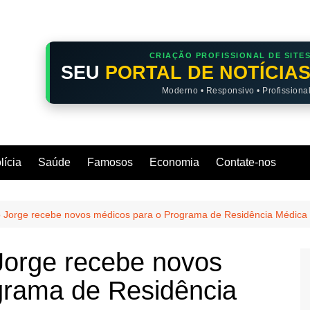
CRIAÇÃO PROFISSIONAL DE SITE
SEU
PORTAL DE NOTÍCIA
Moderno • Responsivo • Profissiona
lícia
Saúde
Famosos
Economia
Contate-nos
 Jorge recebe novos médicos para o Programa de Residência Médica
Jorge recebe novos
grama de Residência