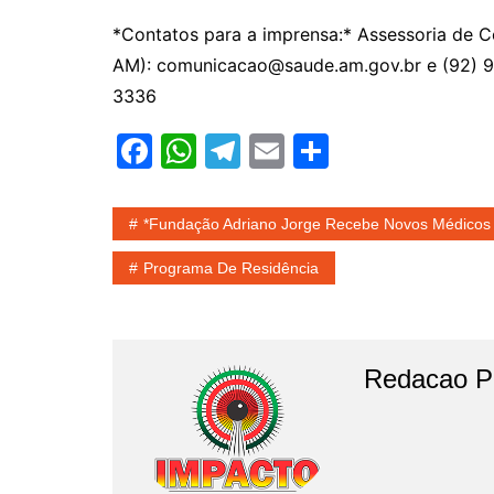
*Contatos para a imprensa:* Assessoria de 
AM): comunicacao@saude.am.gov.br e (92) 
3336
F
W
T
E
S
a
h
el
m
h
c
at
e
ai
ar
*Fundação Adriano Jorge Recebe Novos Médicos
e
s
gr
l
e
Programa De Residência
b
A
a
o
p
m
o
p
Redacao Po
k