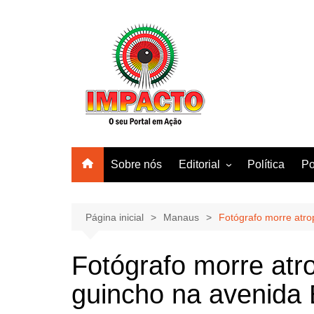
Ir
para
o
conteúdo
Sobre nós
Editorial
Política
Po
Amazonas
Manaus
Página inicial
Manaus
Fotógrafo morre atr
Brasil
Fotógrafo morre atr
Mundo
guincho na avenida 