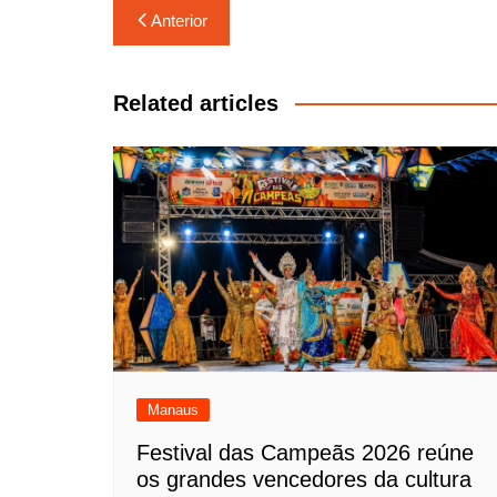
Navegação
Anterior
de
Post
Related articles
Manaus
Festival das Campeãs 2026 reúne
os grandes vencedores da cultura