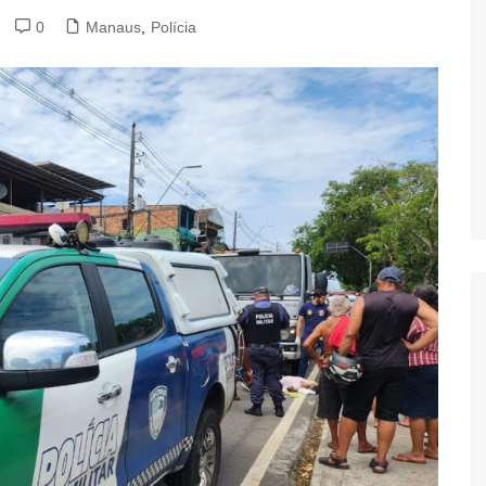
0
Manaus
,
Polícia