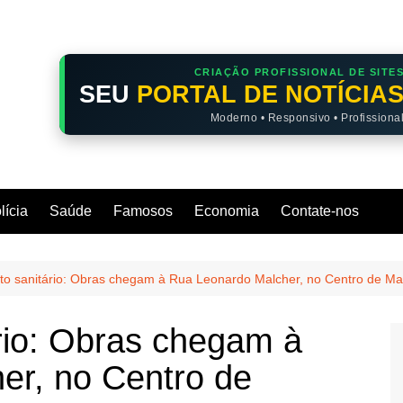
CRIAÇÃO PROFISSIONAL DE SITE
SEU
PORTAL DE NOTÍCIA
Moderno • Responsivo • Profissiona
lícia
Saúde
Famosos
Economia
Contate-nos
o sanitário: Obras chegam à Rua Leonardo Malcher, no Centro de M
rio: Obras chegam à
er, no Centro de