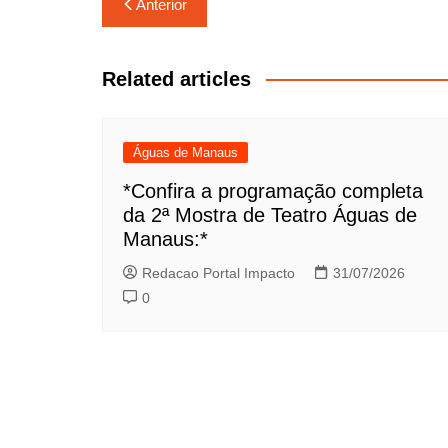
Navegação
Anterior
de
Post
Related articles
Águas de Manaus
*Confira a programação completa
da 2ª Mostra de Teatro Águas de
Manaus:*
Redacao Portal Impacto
31/07/2026
0