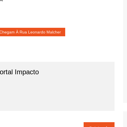
s Chegam À Rua Leonardo Malcher
rtal Impacto