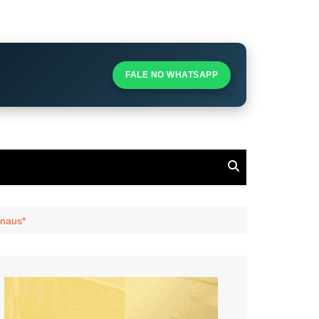
S
S
FALE NO WHATSAPP
l
anaus*