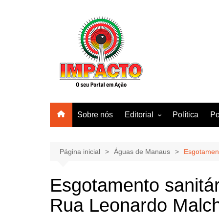
Ir
para
o
conteúdo
Sobre nós
Editorial
Política
Po
Amazonas
Manaus
Página inicial
Águas de Manaus
Esgotament
Brasil
Esgotamento sanitá
Mundo
Rua Leonardo Malch