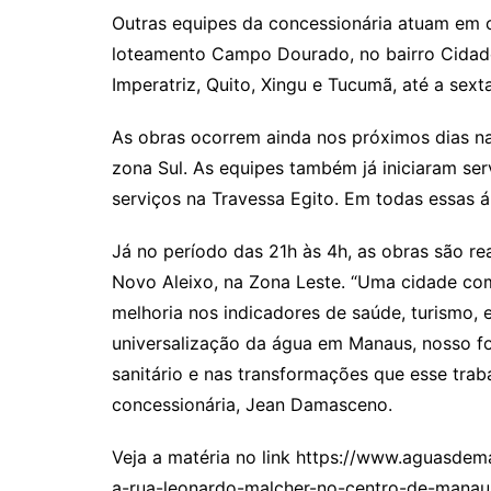
Outras equipes da concessionária atuam em 
loteamento Campo Dourado, no bairro Cidade
Imperatriz, Quito, Xingu e Tucumã, até a sexta
As obras ocorrem ainda nos próximos dias na 
zona Sul. As equipes também já iniciaram se
serviços na Travessa Egito. Em todas essas ár
Já no período das 21h às 4h, as obras são re
Novo Aleixo, na Zona Leste. “Uma cidade co
melhoria nos indicadores de saúde, turismo, 
universalização da água em Manaus, nosso f
sanitário e nas transformações que esse trab
concessionária, Jean Damasceno.
Veja a matéria no link https://www.aguasde
a-rua-leonardo-malcher-no-centro-de-manau