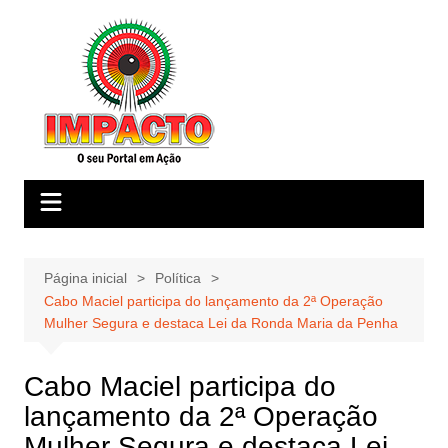
Ir
para
o
conteúdo
Página inicial
Política
Cabo Maciel participa do lançamento da 2ª Operação
Mulher Segura e destaca Lei da Ronda Maria da Penha
Cabo Maciel participa do
lançamento da 2ª Operação
Mulher Segura e destaca Lei