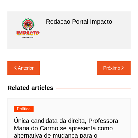
o
p
k
Redacao Portal Impacto
Navegação
Anterior
Próximo
de
Post
Related articles
Política
Única candidata da direita, Professora
Maria do Carmo se apresenta como
alternativa de mudança para o