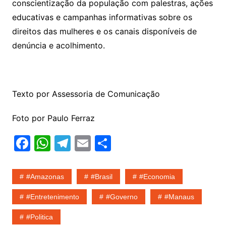
conscientização da população com palestras, ações
educativas e campanhas informativas sobre os
direitos das mulheres e os canais disponíveis de
denúncia e acolhimento.
Texto por Assessoria de Comunicação
Foto por Paulo Ferraz
F
W
T
E
S
a
h
el
m
h
c
at
e
ai
ar
#amazonas
#Brasil
#economia
e
s
gr
l
e
#entretenimento
#governo
#Manaus
b
A
a
#politica
o
p
m