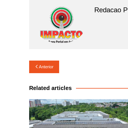
o
p
Redacao Po
k
Navegação
Anterior
de
Post
Related articles