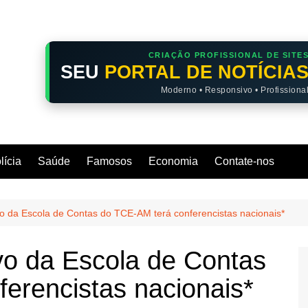
CRIAÇÃO PROFISSIONAL DE SITE
SEU
PORTAL DE NOTÍCIA
Moderno • Responsivo • Profissiona
lícia
Saúde
Famosos
Economia
Contate-nos
vo da Escola de Contas do TCE-AM terá conferencistas nacionais*
ivo da Escola de Contas
erencistas nacionais*