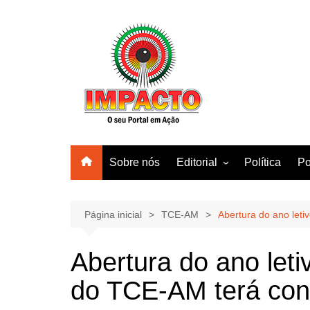
Ir
para
o
conteúdo
Sobre nós
Editorial
Política
Po
Amazonas
Manaus
Página inicial
TCE-AM
Abertura do ano leti
Brasil
Abertura do ano let
Mundo
do TCE-AM terá conf