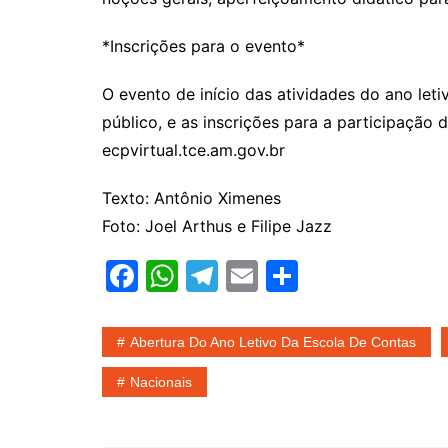
*Inscrições para o evento*
O evento de início das atividades do ano let
público, e as inscrições para a participação 
ecpvirtual.tce.am.gov.br
Texto: Antônio Ximenes
Foto: Joel Arthus e Filipe Jazz
F
W
T
E
S
a
h
el
m
h
c
at
e
ai
ar
Abertura Do Ano Letivo Da Escola De Contas
e
s
gr
l
e
Nacionais
b
A
a
o
p
m