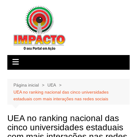
Ir
para
o
conteúdo
Página inicial
UEA
UEA no ranking nacional das cinco universidades
estaduais com mais interações nas redes sociais
UEA no ranking nacional das
cinco universidades estaduais
com mais interações nas redes