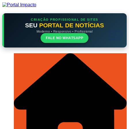
Ir
para
o
conteúdo
CRIAÇÃO PROFISSIONAL DE SITES
SEU
PORTAL DE NOTÍCIAS
Moderno • Responsivo • Profissional
FALE NO WHATSAPP