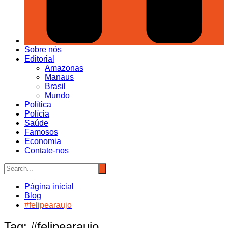
Sobre nós
Editorial
Amazonas
Manaus
Brasil
Mundo
Política
Polícia
Saúde
Famosos
Economia
Contate-nos
Página inicial
Blog
#felipearaujo
Tag:
#felipearaujo