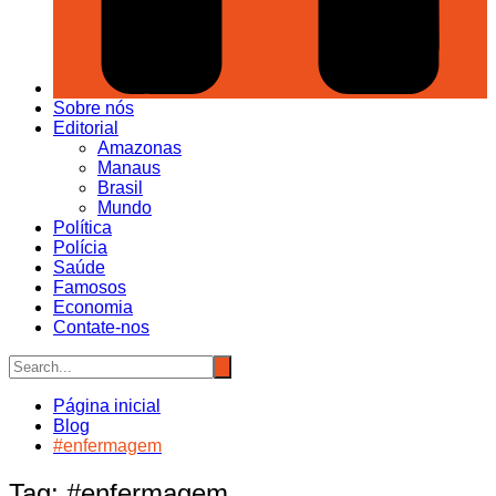
Sobre nós
Editorial
Amazonas
Manaus
Brasil
Mundo
Política
Polícia
Saúde
Famosos
Economia
Contate-nos
Página inicial
Blog
#enfermagem
Tag:
#enfermagem