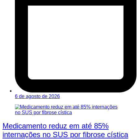
6 de agosto de 2026
Medicamento reduz em até 85%
internações no SUS por fibrose cística