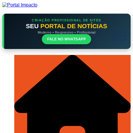
Ir
para
o
conteúdo
CRIAÇÃO PROFISSIONAL DE SITES
SEU
PORTAL DE NOTÍCIAS
Moderno • Responsivo • Profissional
FALE NO WHATSAPP