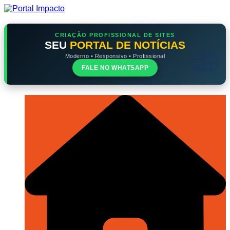
Ir
para
o
conteúdo
CRIAÇÃO PROFISSIONAL DE SITES
SEU
PORTAL DE NOTÍCIAS
Moderno • Responsivo • Profissional
FALE NO WHATSAPP