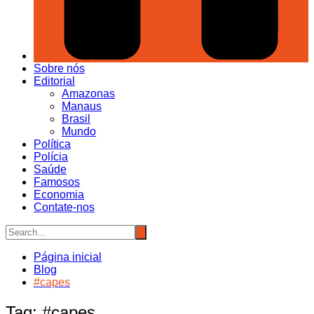
Sobre nós
Editorial
Amazonas
Manaus
Brasil
Mundo
Política
Polícia
Saúde
Famosos
Economia
Contate-nos
Página inicial
Blog
#capes
Tag:
#capes