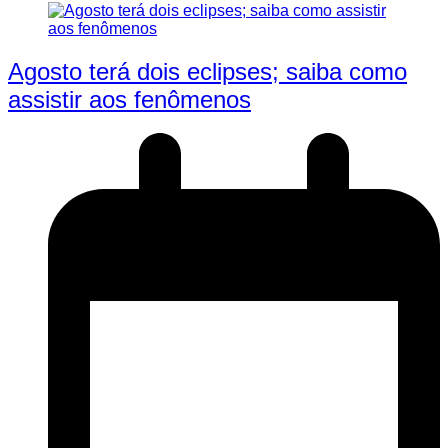
Agosto terá dois eclipses; saiba como
assistir aos fenômenos