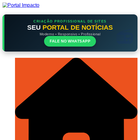
Ir
para
o
conteúdo
CRIAÇÃO PROFISSIONAL DE SITES
SEU
PORTAL DE NOTÍCIAS
Moderno • Responsivo • Profissional
FALE NO WHATSAPP