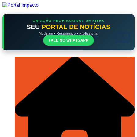
Ir
para
o
conteúdo
CRIAÇÃO PROFISSIONAL DE SITES
SEU
PORTAL DE NOTÍCIAS
Moderno • Responsivo • Profissional
FALE NO WHATSAPP