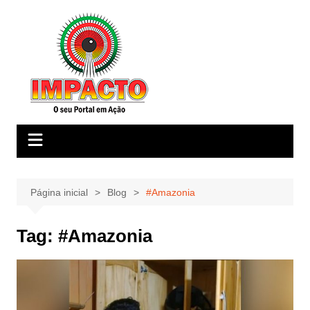
Ir
para
o
conteúdo
Página inicial
Blog
#Amazonia
Tag:
#Amazonia