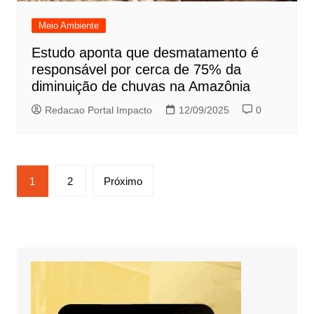
Meio Ambiente
Estudo aponta que desmatamento é
responsável por cerca de 75% da
diminuição de chuvas na Amazônia
Redacao Portal Impacto
12/09/2025
0
Paginação
1
2
Próximo
de
posts