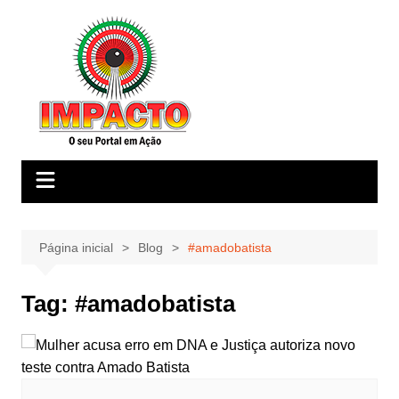
Ir
para
o
conteúdo
Página inicial
Blog
#amadobatista
Tag:
#amadobatista