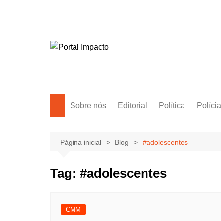
Ir
para
o
conteúdo
Sobre nós
Editorial
Política
Polícia
Amazonas
Manaus
Página inicial
Blog
#adolescentes
Brasil
Tag:
#adolescentes
Mundo
CMM