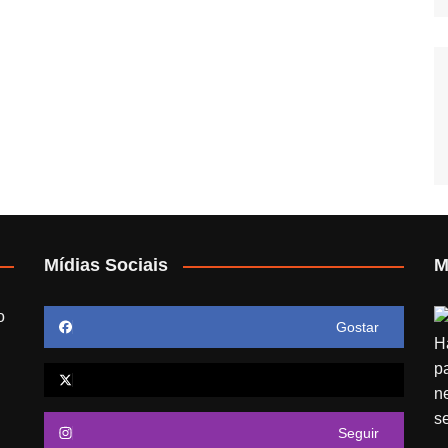
Mídias Sociais
M
o
Gostar
Seguir