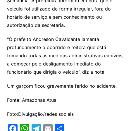
Sumaúma. A prefeitura informou em nota que o
veículo foi utilizado de forma irregular, fora do
horário de serviço e sem conhecimento ou
autorização da secretaria.
“O prefeito Andreson Cavalcante lamenta
profundamente o ocorrido e reitera que está
tomando todas as medidas administrativas cabíveis,
a começar pelo desligamento imediato do
funcionário que dirigia o veículo”, diz a nota.
Um garçom ficou gravemente ferido no acidente.
Fonte: Amazonas Atual
Foto:Divulgação/redes sociais
F
W
T
E
S