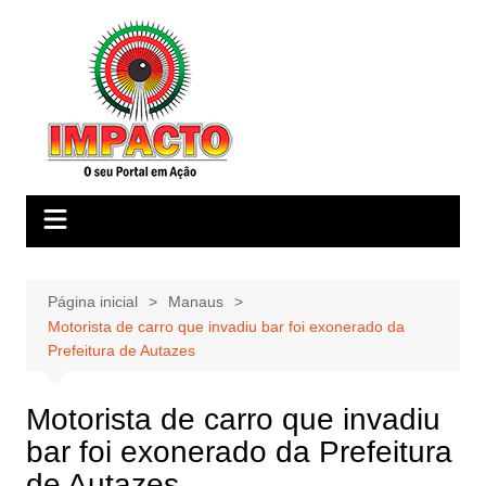
Ir
para
o
conteúdo
Página inicial
Manaus
Motorista de carro que invadiu bar foi exonerado da
Prefeitura de Autazes
Motorista de carro que invadiu
bar foi exonerado da Prefeitura
de Autazes