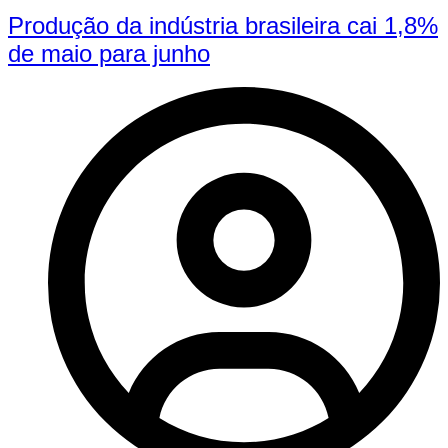
Produção da indústria brasileira cai 1,8%
de maio para junho