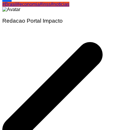
#Brasil
#economia
#inss
#noticias
Share
Redacao Portal Impacto
Navegação
de
Post