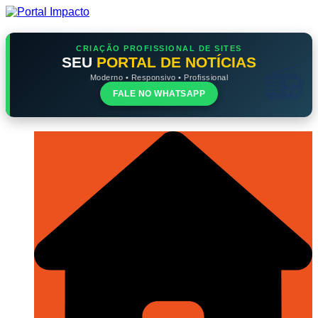
Ir
para
o
conteúdo
CRIAÇÃO PROFISSIONAL DE SITES
SEU
PORTAL DE NOTÍCIAS
Moderno • Responsivo • Profissional
FALE NO WHATSAPP