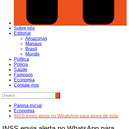
Sobre nós
Editorial
Amazonas
Manaus
Brasil
Mundo
Política
Polícia
Saúde
Famosos
Economia
Contate-nos
Página inicial
Economia
INSS envia alerta no WhatsApp para prova de vida
INSS envia alerta no WhatsApp para