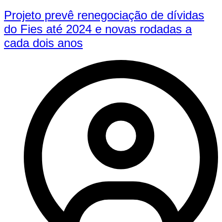
Projeto prevê renegociação de dívidas
do Fies até 2024 e novas rodadas a
cada dois anos