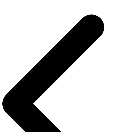
Navegação
de
Post