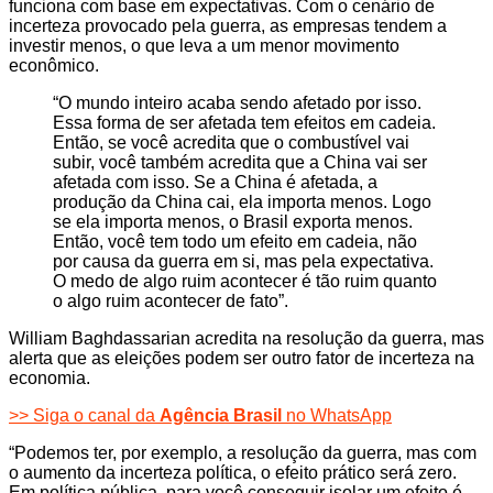
funciona com base em expectativas. Com o cenário de
incerteza provocado pela guerra, as empresas tendem a
investir menos, o que leva a um menor movimento
econômico.
“O mundo inteiro acaba sendo afetado por isso.
Essa forma de ser afetada tem efeitos em cadeia.
Então, se você acredita que o combustível vai
subir, você também acredita que a China vai ser
afetada com isso. Se a China é afetada, a
produção da China cai, ela importa menos. Logo
se ela importa menos, o Brasil exporta menos.
Então, você tem todo um efeito em cadeia, não
por causa da guerra em si, mas pela expectativa.
O medo de algo ruim acontecer é tão ruim quanto
o algo ruim acontecer de fato”.
William Baghdassarian acredita na resolução da guerra, mas
alerta que as eleições podem ser outro fator de incerteza na
economia.
>> Siga o canal da
Agência Brasil
no WhatsApp
“Podemos ter, por exemplo, a resolução da guerra, mas com
o aumento da incerteza política, o efeito prático será zero.
Em política pública, para você conseguir isolar um efeito é