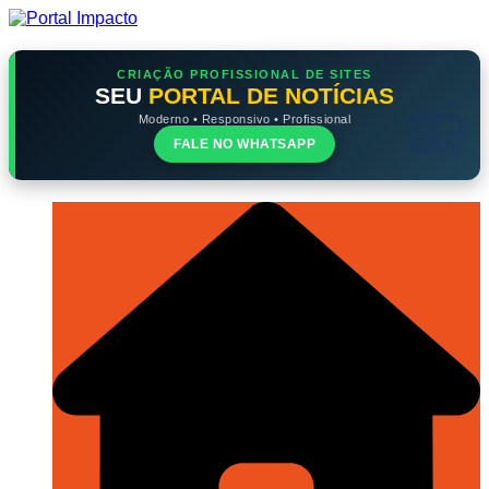
Ir
para
o
conteúdo
CRIAÇÃO PROFISSIONAL DE SITES
SEU
PORTAL DE NOTÍCIAS
Moderno • Responsivo • Profissional
FALE NO WHATSAPP