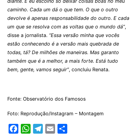
diante. E eu escolho só deixar coisas boas no meu
caminho. Cada um dá o que tem. O que o outro
devolve é apenas responsabilidade do outro. E cada
um que se resolva com as voltas que o mundo dá”
,
disse a jornalista.
“Essa versão minha que vocês
estão conhecendo é a versão mais quebrada de
todas, tá? De milhões de maneiras. Mas garanto
também que é a melhor, a mais forte. Está tudo
bem, gente, vamos seguir”
, concluiu Renata.
Fonte: Observatório dos Famosos
Foto: Reprodução/Instagram – Montagem
F
W
T
E
S