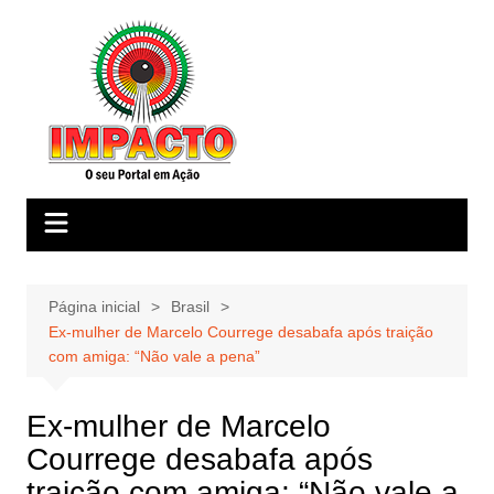
Ir
para
o
conteúdo
Página inicial
Brasil
Ex-mulher de Marcelo Courrege desabafa após traição
com amiga: “Não vale a pena”
Ex-mulher de Marcelo
Courrege desabafa após
traição com amiga: “Não vale a