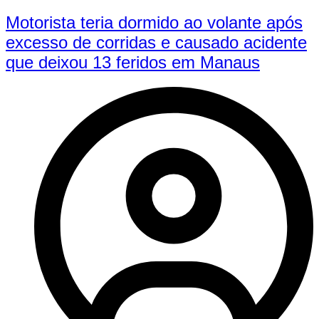
Motorista teria dormido ao volante após
excesso de corridas e causado acidente
que deixou 13 feridos em Manaus