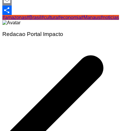
Telegram
Email
#amazonas
#Brasil
#cultura
#economia
#Manaus
#noticias
Share
Redacao Portal Impacto
Navegação
de
Post