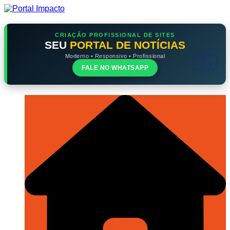
Ir
para
o
conteúdo
CRIAÇÃO PROFISSIONAL DE SITES
SEU
PORTAL DE NOTÍCIAS
Moderno • Responsivo • Profissional
FALE NO WHATSAPP