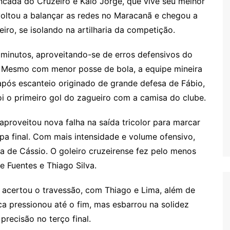
ncada do Cruzeiro é Kaio Jorge, que vive seu melhor
oltou a balançar as redes no Maracanã e chegou a
iro, se isolando na artilharia da competição.
 minutos, aproveitando-se de erros defensivos do
. Mesmo com menor posse de bola, a equipe mineira
 após escanteio originado de grande defesa de Fábio,
 foi o primeiro gol do zagueiro com a camisa do clube.
 aproveitou nova falha na saída tricolor para marcar
pa final. Com mais intensidade e volume ofensivo,
a de Cássio. O goleiro cruzeirense fez pelo menos
e Fuentes e Thiago Silva.
 acertou o travessão, com Thiago e Lima, além de
ca pressionou até o fim, mas esbarrou na solidez
precisão no terço final.