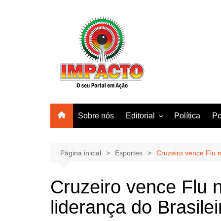
Ir
para
o
conteúdo
Sobre nós
Editorial
Política
Po
Amazonas
Manaus
Página inicial
Esportes
Cruzeiro vence Flu 
Brasil
Cruzeiro vence Flu
Mundo
liderança do Brasilei