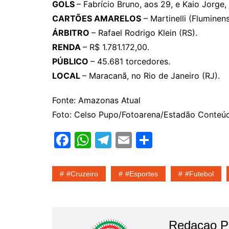
GOLS
– Fabrício Bruno, aos 29, e Kaio Jorge
CARTÕES AMARELOS
– Martinelli (Fluminen
ÁRBITRO
– Rafael Rodrigo Klein (RS).
RENDA
– R$ 1.781.172,00.
PÚBLICO
– 45.681 torcedores.
LOCAL
– Maracanã, no Rio de Janeiro (RJ).
Fonte: Amazonas Atual
Foto: Celso Pupo/Fotoarena/Estadão Conteú
F
W
T
E
S
a
h
el
m
h
c
at
e
ai
ar
#cruzeiro
#esportes
#Futebol
e
s
gr
l
e
b
A
a
o
p
m
Redacao Po