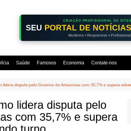
CRIAÇÃO PROFISSIONAL DE SITE
SEU
PORTAL DE NOTÍCIA
Moderno • Responsivo • Profissiona
lícia
Saúde
Famosos
Economia
Contate-nos
mo lidera disputa pelo Governo do Amazonas com 35,7% e supera adve
mo lidera disputa pelo
as com 35,7% e supera
ndo turno