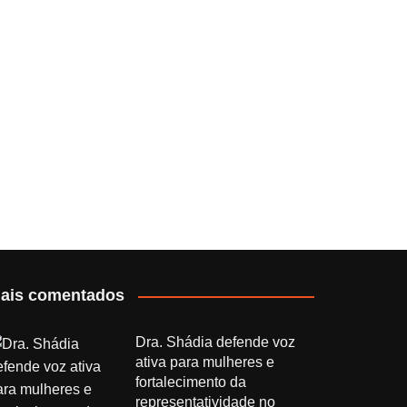
ais comentados
Dra. Shádia defende voz
ativa para mulheres e
fortalecimento da
representatividade no