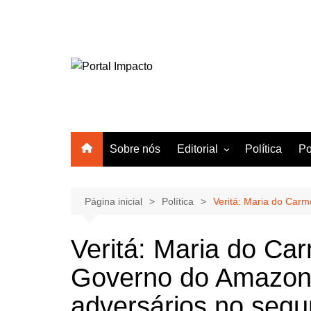
Ir
para
o
conteúdo
Sobre nós
Editorial
Política
Po
Amazonas
Manaus
Página inicial
Política
Veritá: Maria do Car
Brasil
Veritá: Maria do Car
Mundo
Governo do Amazon
adversários no segu