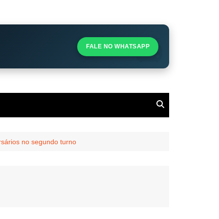
S
S
FALE NO WHATSAPP
l
rsários no segundo turno