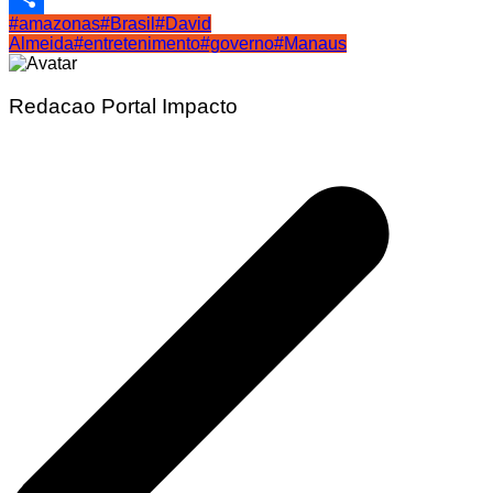
#amazonas
#Brasil
#David
Share
Almeida
#entretenimento
#governo
#Manaus
Redacao Portal Impacto
Navegação
de
Post