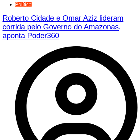
Política
Roberto Cidade e Omar Aziz lideram
corrida pelo Governo do Amazonas,
aponta Poder360