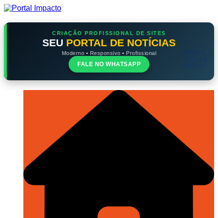
Ir
para
o
conteúdo
CRIAÇÃO PROFISSIONAL DE SITES
SEU
PORTAL DE NOTÍCIAS
Moderno • Responsivo • Profissional
FALE NO WHATSAPP