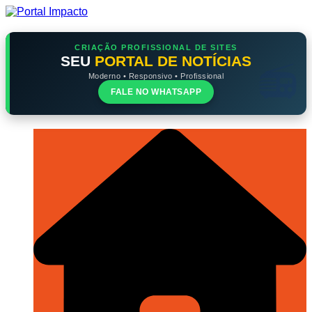
Ir
para
o
conteúdo
CRIAÇÃO PROFISSIONAL DE SITES
SEU
PORTAL DE NOTÍCIAS
Moderno • Responsivo • Profissional
FALE NO WHATSAPP