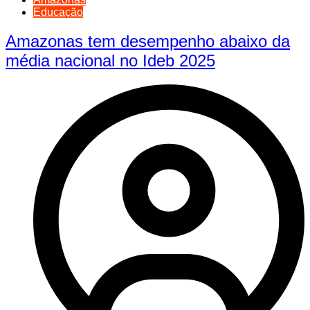
Educação
Amazonas tem desempenho abaixo da
média nacional no Ideb 2025