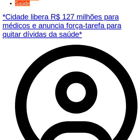
Saúde
*Cidade libera R$ 127 milhões para
médicos e anuncia força-tarefa para
quitar dívidas da saúde*