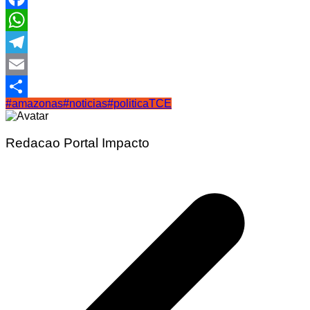
Facebook
WhatsApp
Telegram
Email
#amazonas
#noticias
#politica
TCE
Share
Redacao Portal Impacto
Navegação
de
Post