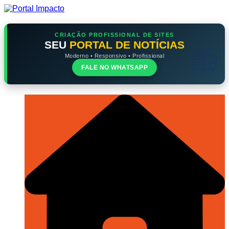
Ir
para
o
conteúdo
CRIAÇÃO PROFISSIONAL DE SITES
SEU
PORTAL DE NOTÍCIAS
Moderno • Responsivo • Profissional
FALE NO WHATSAPP