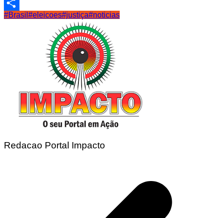
Email
#Brasil
#eleicoes
#justiça
#noticias
Share
Redacao Portal Impacto
Navegação
de
Post