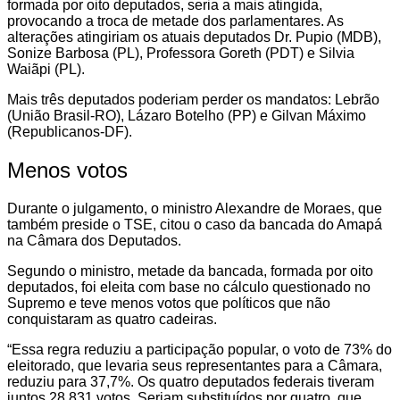
formada por oito deputados, seria a mais atingida,
provocando a troca de metade dos parlamentares. As
alterações atingiriam os atuais deputados Dr. Pupio (MDB),
Sonize Barbosa (PL), Professora Goreth (PDT) e Silvia
Waiãpi (PL).
Mais três deputados poderiam perder os mandatos: Lebrão
(União Brasil-RO), Lázaro Botelho (PP) e Gilvan Máximo
(Republicanos-DF).
Menos votos
Durante o julgamento, o ministro Alexandre de Moraes, que
também preside o TSE, citou o caso da bancada do Amapá
na Câmara dos Deputados.
Segundo o ministro, metade da bancada, formada por oito
deputados, foi eleita com base no cálculo questionado no
Supremo e teve menos votos que políticos que não
conquistaram as quatro cadeiras.
“Essa regra reduziu a participação popular, o voto de 73% do
eleitorado, que levaria seus representantes para a Câmara,
reduziu para 37,7%. Os quatro deputados federais tiveram
juntos 28.831 votos. Seriam substituídos por quatro, que