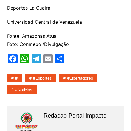
Deportes La Guaira
Universidad Central de Venezuela
Fonte: Amazonas Atual
Foto: Conmebol/Divulgação
F
W
T
E
S
a
h
el
m
h
c
at
e
ai
ar
#
#esportes
#Libertadores
e
s
gr
l
e
#noticias
b
A
a
o
p
m
o
p
Redacao Portal Impacto
k