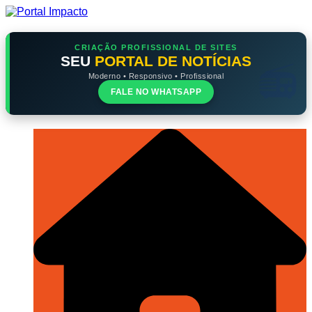
Ir
para
o
conteúdo
CRIAÇÃO PROFISSIONAL DE SITES
SEU
PORTAL DE NOTÍCIAS
Moderno • Responsivo • Profissional
FALE NO WHATSAPP