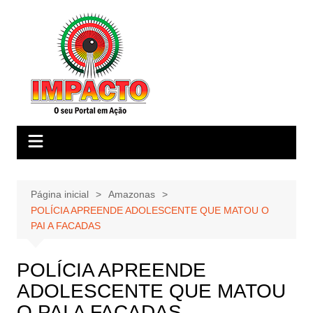
Ir
para
o
conteúdo
Página inicial
Amazonas
POLÍCIA APREENDE ADOLESCENTE QUE MATOU O
PAI A FACADAS
POLÍCIA APREENDE
ADOLESCENTE QUE MATOU
O PAI A FACADAS