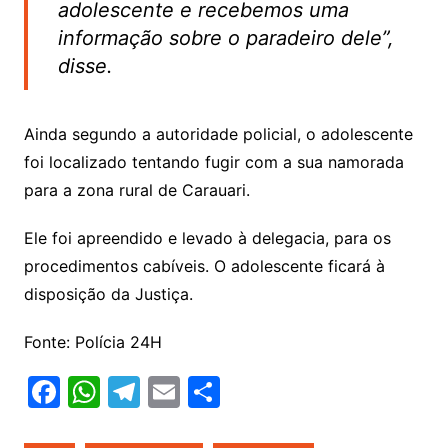
adolescente e recebemos uma
informação sobre o paradeiro dele”,
disse.
Ainda segundo a autoridade policial, o adolescente
foi localizado tentando fugir com a sua namorada
para a zona rural de Carauari.
Ele foi apreendido e levado à delegacia, para os
procedimentos cabíveis. O adolescente ficará à
disposição da Justiça.
Fonte: Polícia 24H
F
W
T
E
S
a
h
el
m
h