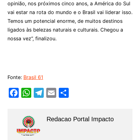
opinião, nos próximos cinco anos, a América do Sul
vai estar na rota do mundo e o Brasil vai liderar isso.
Temos um potencial enorme, de muitos destinos
ligados às belezas naturais e culturais. Chegou a
nossa vez”, finalizou.
Fonte:
Brasil 61
F
W
T
E
S
a
h
el
m
h
c
at
e
ai
ar
Redacao Portal Impacto
e
s
gr
l
e
b
A
a