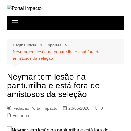
Ir
para
o
conteúdo
Página inicial
Esportes
Neymar tem lesão na panturrilha e está fora de
amistosos da seleção
Neymar tem lesão na
panturrilha e está fora de
amistosos da seleção
Redacao Portal Impacto
28/05/2026
0
Esportes