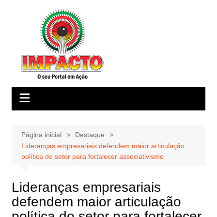
Ir
para
o
conteúdo
Página inicial
Destaque
Lideranças empresariais defendem maior articulação
política do setor para fortalecer associativismo
Lideranças empresariais
defendem maior articulação
política do setor para fortalecer