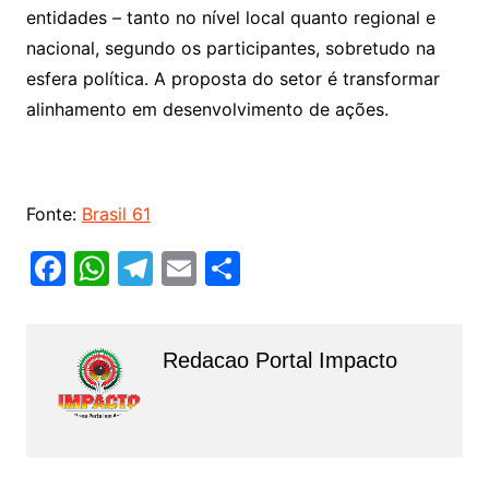
entidades – tanto no nível local quanto regional e
nacional, segundo os participantes, sobretudo na
esfera política. A proposta do setor é transformar
alinhamento em desenvolvimento de ações.
Fonte:
Brasil 61
F
W
T
E
S
a
h
el
m
h
c
at
e
ai
ar
Redacao Portal Impacto
e
s
gr
l
e
b
A
a
o
p
m
o
p