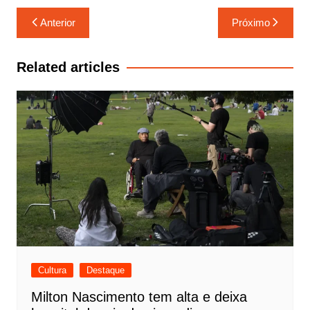
k
Navegação
Anterior
Próximo
de
Post
Related articles
Cultura
Destaque
Milton Nascimento tem alta e deixa