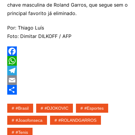
chave masculina de Roland Garros, que segue sem o
principal favorito já eliminado.
Por: Thiago Luís
Foto: Dimitar DILKOFF / AFP
F
a
W
c
h
T
e
a
e
E
b
t
l
m
S
#Brasil
#DJOKOVIC
#esportes
o
s
e
a
h
o
A
g
i
a
#joaofonseca
#ROLANDGARROS
k
p
r
l
r
#tenis