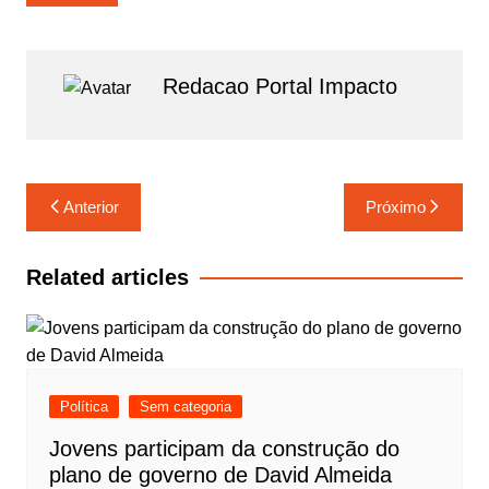
p
a
e
m
Redacao Portal Impacto
Navegação
Anterior
Próximo
de
Post
Related articles
Política
Sem categoria
Jovens participam da construção do
plano de governo de David Almeida