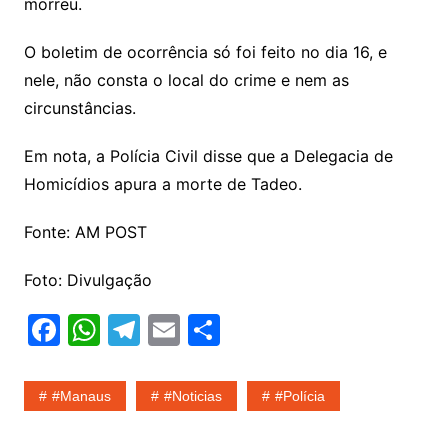
morreu.
O boletim de ocorrência só foi feito no dia 16, e
nele, não consta o local do crime e nem as
circunstâncias.
Em nota, a Polícia Civil disse que a Delegacia de
Homicídios apura a morte de Tadeo.
Fonte: AM POST
Foto: Divulgação
F
W
T
E
S
a
h
el
m
h
c
at
e
ai
ar
#Manaus
#noticias
#Polícia
e
s
gr
l
e