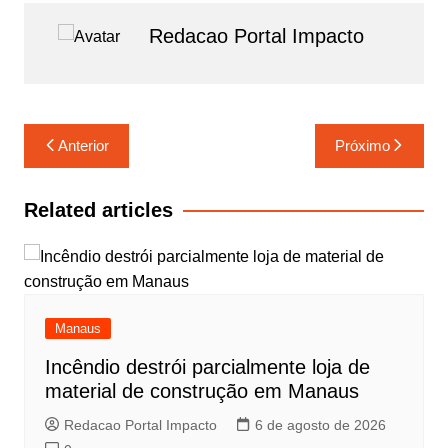
b
A
a
o
p
m
Redacao Portal Impacto
o
p
k
Navegação
Anterior
Próximo
de
Post
Related articles
Manaus
Incêndio destrói parcialmente loja de
material de construção em Manaus
Redacao Portal Impacto
6 de agosto de 2026