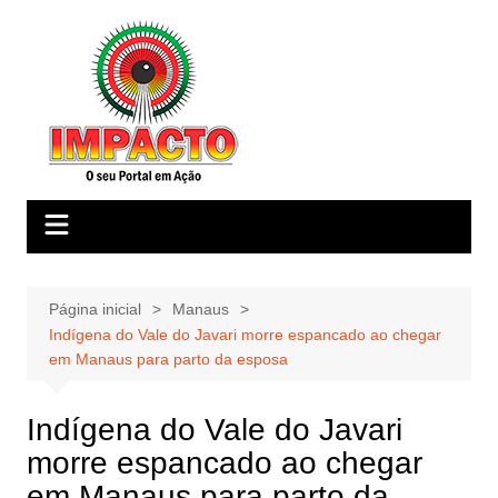
Ir
para
o
conteúdo
Página inicial
Manaus
Indígena do Vale do Javari morre espancado ao chegar
em Manaus para parto da esposa
Indígena do Vale do Javari
morre espancado ao chegar
em Manaus para parto da