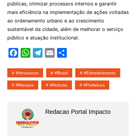
públicas, otimizar processos internos e garantir
mais eficiência na implementação de ações voltadas
ao ordenamento urbano e ao crescimento
sustentável da cidade, além de melhorar o serviço
público e atuação institucional.
F
W
T
E
S
a
h
el
m
h
c
at
e
ai
ar
#amazonas
#Brasil
#entretenimento
e
s
gr
l
e
#Manaus
#noticias
#Prefeitura
b
A
a
o
p
m
o
p
Redacao Portal Impacto
k