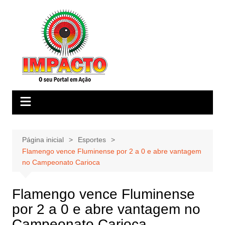
Ir
para
o
conteúdo
Página inicial
Esportes
Flamengo vence Fluminense por 2 a 0 e abre vantagem
no Campeonato Carioca
Flamengo vence Fluminense
por 2 a 0 e abre vantagem no
Campeonato Carioca