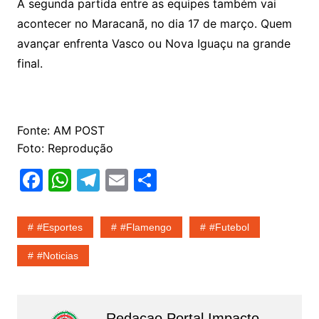
A segunda partida entre as equipes também vai
acontecer no Maracanã, no dia 17 de março. Quem
avançar enfrenta Vasco ou Nova Iguaçu na grande
final.
Fonte: AM POST
Foto: Reprodução
F
W
T
E
S
a
h
el
m
h
c
at
e
ai
ar
#esportes
#flamengo
#Futebol
e
s
gr
l
e
#noticias
b
A
a
o
p
m
o
p
Redacao Portal Impacto