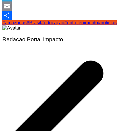
Telegram
Email
#amazonas
#Brasil
#educação
#entretenimento
#noticias
Share
Redacao Portal Impacto
Navegação
de
Post