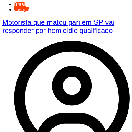
Brasil
Justiça
Motorista que matou gari em SP vai
responder por homicídio qualificado