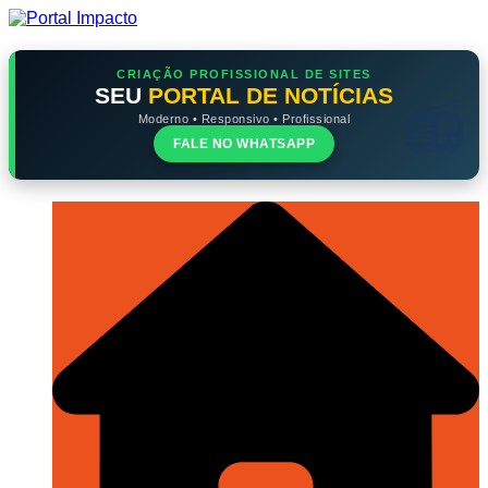
Ir
para
o
conteúdo
CRIAÇÃO PROFISSIONAL DE SITES
SEU
PORTAL DE NOTÍCIAS
Moderno • Responsivo • Profissional
FALE NO WHATSAPP