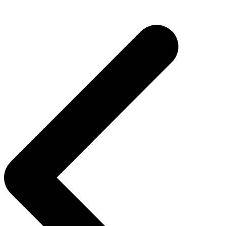
Navegação
de
Post