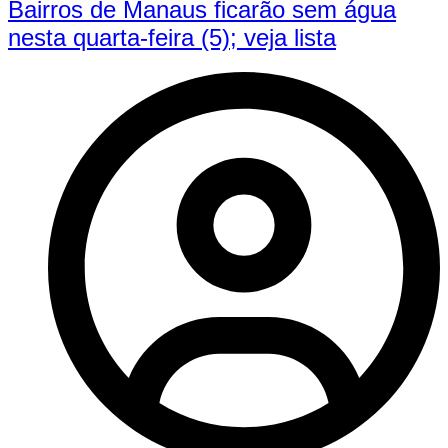
Bairros de Manaus ficarão sem água
nesta quarta-feira (5); veja lista