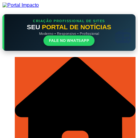
Ir
para
o
conteúdo
CRIAÇÃO PROFISSIONAL DE SITES
SEU
PORTAL DE NOTÍCIAS
Moderno • Responsivo • Profissional
FALE NO WHATSAPP