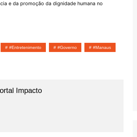
ância e da promoção da dignidade humana no
#entretenimento
#governo
#Manaus
rtal Impacto