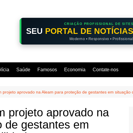
CRIAÇÃO PROFISSIONAL DE SITE
SEU
PORTAL DE NOTÍCIA
Moderno • Responsivo • Profissiona
lícia
Saúde
Famosos
Economia
Contate-nos
projeto aprovado na Aleam para proteção de gestantes em situação d
 projeto aprovado na
o de gestantes em