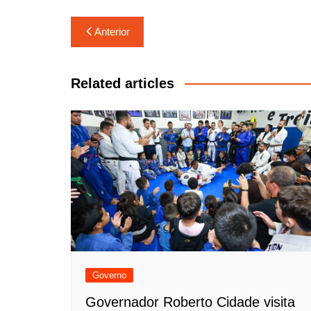
Navegação
Anterior
de
Post
Related articles
Governo
Governador Roberto Cidade visita