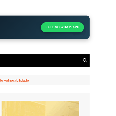
S
S
FALE NO WHATSAPP
l
e vulnerabilidade