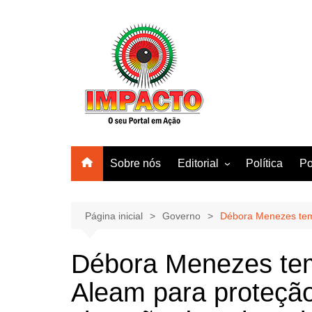
Ir
para
o
conteúdo
Sobre nós
Editorial
Política
Po
Amazonas
Manaus
Página inicial
Governo
Débora Menezes tem 
Brasil
Débora Menezes tem
Mundo
Aleam para proteçã