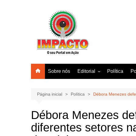
Ir
para
o
conteúdo
Sobre nós
Editorial
Política
Po
Amazonas
Manaus
Página inicial
Política
Débora Menezes defend
Brasil
Débora Menezes def
Mundo
diferentes setores n