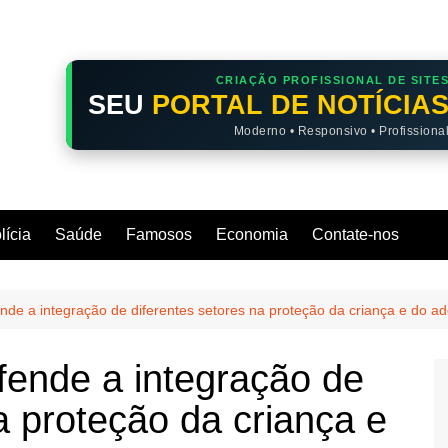
CRIAÇÃO PROFISSIONAL DE SITE
SEU
PORTAL DE NOTÍCIA
Moderno • Responsivo • Profissiona
lícia
Saúde
Famosos
Economia
Contate-nos
e a integração de diferentes setores na proteção da criança e do ad
ende a integração de
a proteção da criança e