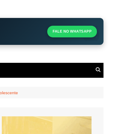
S
S
FALE NO WHATSAPP
l
olescente