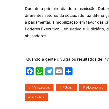
Durante o primeiro dia de transmissão, Débo
diferentes setores da sociedade faz diferen
a parlamentar, a mobilização em favor das cria
Poderes Executivo, Legislativo e Judiciário, 
abusadores.
“Quando a gente divulga os resultados de inve
F
W
T
E
S
a
h
el
m
h
c
at
e
ai
ar
#amazonas
#Brasil
#economia
e
s
gr
l
e
#politica
b
A
a