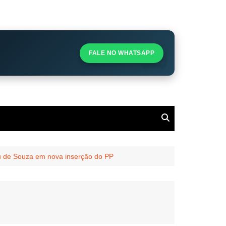
S
S
FALE NO WHATSAPP
l
eu de Souza em nova inserção do PP