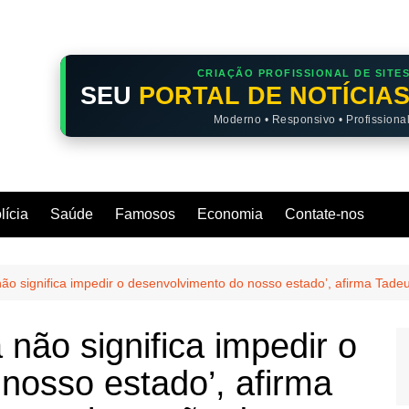
CRIAÇÃO PROFISSIONAL DE SITE
SEU
PORTAL DE NOTÍCIA
Moderno • Responsivo • Profissiona
lícia
Saúde
Famosos
Economia
Contate-nos
ão significa impedir o desenvolvimento do nosso estado’, afirma Tad
não significa impedir o
nosso estado’, afirma