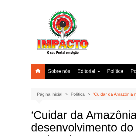
Ir
para
o
conteúdo
Sobre nós
Editorial
Política
Po
Amazonas
Manaus
Página inicial
Política
‘Cuidar da Amazônia n
Brasil
‘Cuidar da Amazônia 
Mundo
desenvolvimento do 