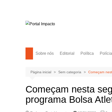
Ir
para
o
conteúdo
Sobre nós
Editorial
Política
Polícia
Amazonas
Manaus
Página inicial
Sem categoria
Começam nesta
Brasil
Começam nesta segu
Mundo
programa Bolsa Atle