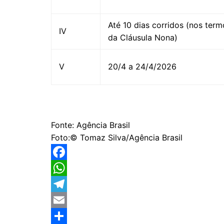
Até 10 dias corridos (nos term
IV
da Cláusula Nona)
V
20/4 a 24/4/2026
Fonte: Agência Brasil
Foto:© Tomaz Silva/Agência Brasil
F
a
W
c
h
T
e
a
e
E