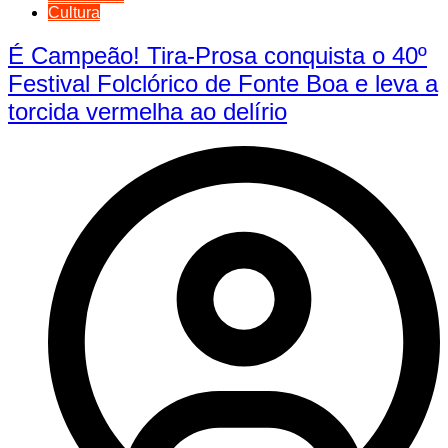
Cultura
É Campeão! Tira-Prosa conquista o 40º
Festival Folclórico de Fonte Boa e leva a
torcida vermelha ao delírio