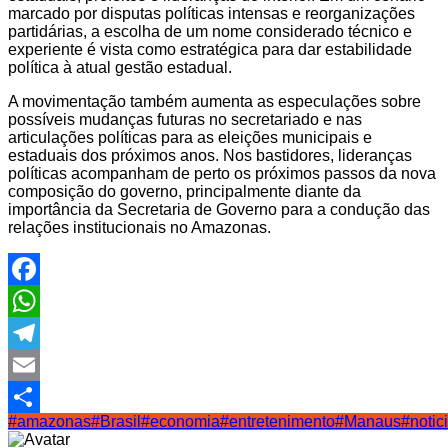
marcado por disputas políticas intensas e reorganizações
partidárias, a escolha de um nome considerado técnico e
experiente é vista como estratégica para dar estabilidade
política à atual gestão estadual.
A movimentação também aumenta as especulações sobre
possíveis mudanças futuras no secretariado e nas
articulações políticas para as eleições municipais e
estaduais dos próximos anos. Nos bastidores, lideranças
políticas acompanham de perto os próximos passos da nova
composição do governo, principalmente diante da
importância da Secretaria de Governo para a condução das
relações institucionais no Amazonas.
Facebook
WhatsApp
Telegram
Email
#amazonas
#Brasil
#economia
#entretenimento
#Manaus
#notic
Share