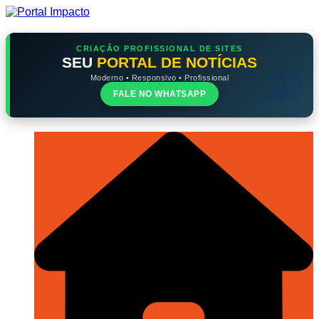
Ir
para
o
conteúdo
CRIAÇÃO PROFISSIONAL DE SITES
SEU
PORTAL DE NOTÍCIAS
Moderno • Responsivo • Profissional
FALE NO WHATSAPP