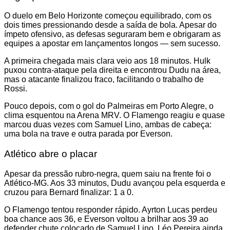
O duelo em Belo Horizonte começou equilibrado, com os
dois times pressionando desde a saída de bola. Apesar do
ímpeto ofensivo, as defesas seguraram bem e obrigaram as
equipes a apostar em lançamentos longos — sem sucesso.
A primeira chegada mais clara veio aos 18 minutos. Hulk
puxou contra-ataque pela direita e encontrou Dudu na área,
mas o atacante finalizou fraco, facilitando o trabalho de
Rossi.
Pouco depois, com o gol do Palmeiras em Porto Alegre, o
clima esquentou na Arena MRV. O Flamengo reagiu e quase
marcou duas vezes com Samuel Lino, ambas de cabeça:
uma bola na trave e outra parada por Everson.
Atlético abre o placar
Apesar da pressão rubro-negra, quem saiu na frente foi o
Atlético-MG. Aos 33 minutos, Dudu avançou pela esquerda e
cruzou para Bernard finalizar: 1 a 0.
O Flamengo tentou responder rápido. Ayrton Lucas perdeu
boa chance aos 36, e Everson voltou a brilhar aos 39 ao
defender chute colocado de Samuel Lino. Léo Pereira ainda