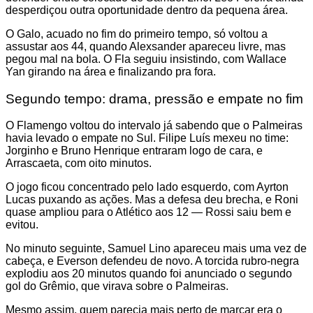
desperdiçou outra oportunidade dentro da pequena área.
O Galo, acuado no fim do primeiro tempo, só voltou a
assustar aos 44, quando Alexsander apareceu livre, mas
pegou mal na bola. O Fla seguiu insistindo, com Wallace
Yan girando na área e finalizando pra fora.
Segundo tempo: drama, pressão e empate no fim
O Flamengo voltou do intervalo já sabendo que o Palmeiras
havia levado o empate no Sul. Filipe Luís mexeu no time:
Jorginho e Bruno Henrique entraram logo de cara, e
Arrascaeta, com oito minutos.
O jogo ficou concentrado pelo lado esquerdo, com Ayrton
Lucas puxando as ações. Mas a defesa deu brecha, e Roni
quase ampliou para o Atlético aos 12 — Rossi saiu bem e
evitou.
No minuto seguinte, Samuel Lino apareceu mais uma vez de
cabeça, e Everson defendeu de novo. A torcida rubro-negra
explodiu aos 20 minutos quando foi anunciado o segundo
gol do Grêmio, que virava sobre o Palmeiras.
Mesmo assim, quem parecia mais perto de marcar era o