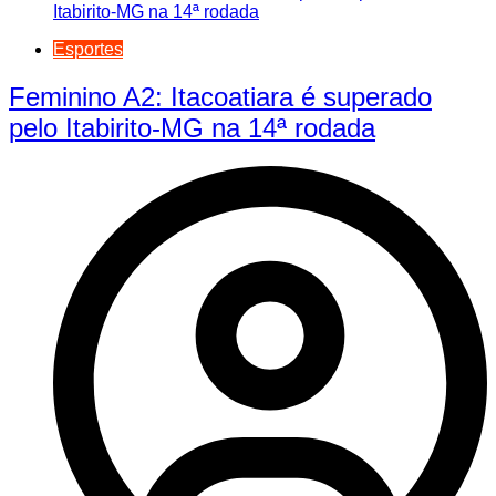
Esportes
Feminino A2: Itacoatiara é superado
pelo Itabirito-MG na 14ª rodada