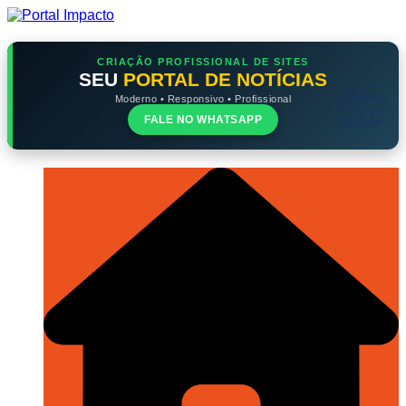
Ir
para
o
conteúdo
CRIAÇÃO PROFISSIONAL DE SITES
SEU
PORTAL DE NOTÍCIAS
Moderno • Responsivo • Profissional
FALE NO WHATSAPP