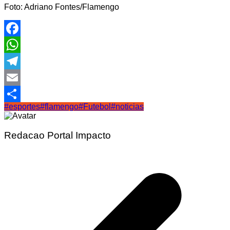
Foto: Adriano Fontes/Flamengo
Facebook
WhatsApp
Telegram
Email
#esportes
#flamengo
#Futebol
#noticias
Share
Redacao Portal Impacto
Navegação
de
Post