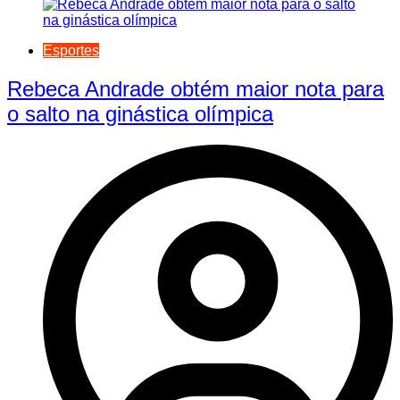
Esportes
Rebeca Andrade obtém maior nota para
o salto na ginástica olímpica