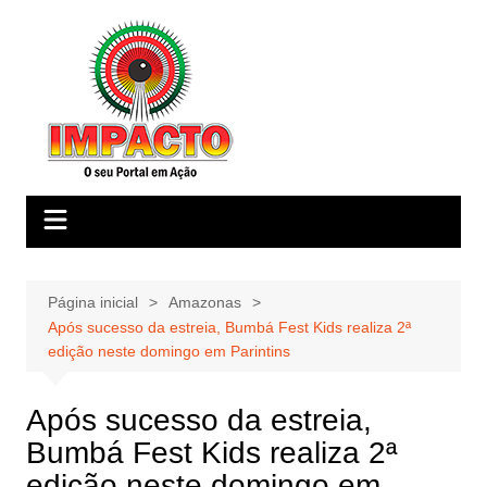
Ir
para
o
conteúdo
Página inicial
Amazonas
Após sucesso da estreia, Bumbá Fest Kids realiza 2ª
edição neste domingo em Parintins
Após sucesso da estreia,
Bumbá Fest Kids realiza 2ª
edição neste domingo em