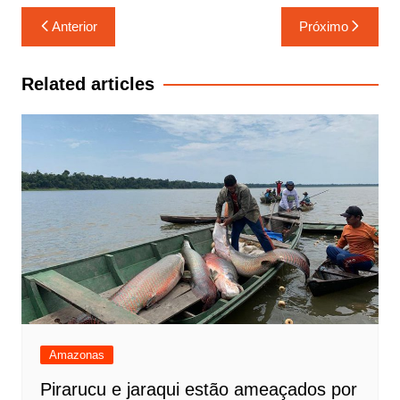
Navegação
Anterior
Próximo
de
Post
Related articles
Amazonas
Pirarucu e jaraqui estão ameaçados por