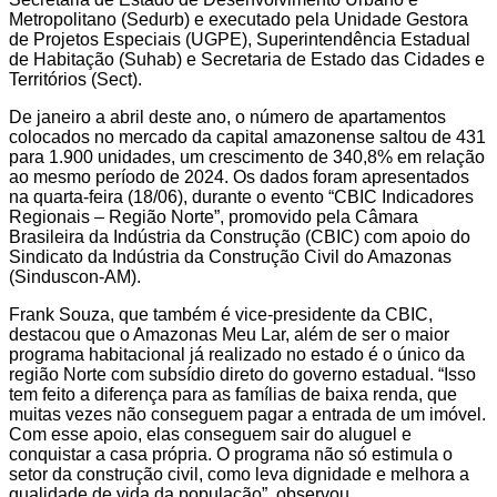
Metropolitano (Sedurb) e executado pela Unidade Gestora
de Projetos Especiais (UGPE), Superintendência Estadual
de Habitação (Suhab) e Secretaria de Estado das Cidades e
Territórios (Sect).
De janeiro a abril deste ano, o número de apartamentos
colocados no mercado da capital amazonense saltou de 431
para 1.900 unidades, um crescimento de 340,8% em relação
ao mesmo período de 2024. Os dados foram apresentados
na quarta-feira (18/06), durante o evento “CBIC Indicadores
Regionais – Região Norte”, promovido pela Câmara
Brasileira da Indústria da Construção (CBIC) com apoio do
Sindicato da Indústria da Construção Civil do Amazonas
(Sinduscon-AM).
Frank Souza, que também é vice-presidente da CBIC,
destacou que o Amazonas Meu Lar, além de ser o maior
programa habitacional já realizado no estado é o único da
região Norte com subsídio direto do governo estadual. “Isso
tem feito a diferença para as famílias de baixa renda, que
muitas vezes não conseguem pagar a entrada de um imóvel.
Com esse apoio, elas conseguem sair do aluguel e
conquistar a casa própria. O programa não só estimula o
setor da construção civil, como leva dignidade e melhora a
qualidade de vida da população”, observou.