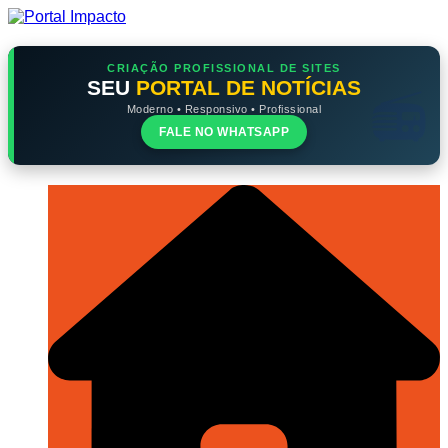
Ir
para
o
conteúdo
CRIAÇÃO PROFISSIONAL DE SITES
SEU
PORTAL DE NOTÍCIAS
Moderno • Responsivo • Profissional
FALE NO WHATSAPP