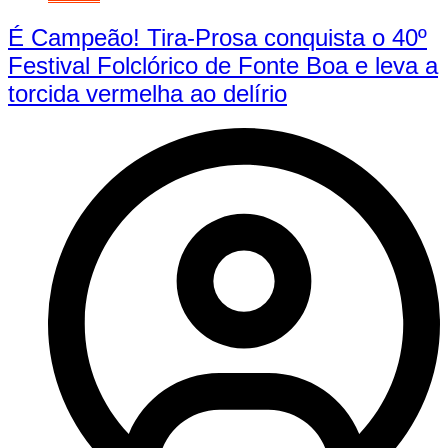
É Campeão! Tira-Prosa conquista o 40º
Festival Folclórico de Fonte Boa e leva a
torcida vermelha ao delírio