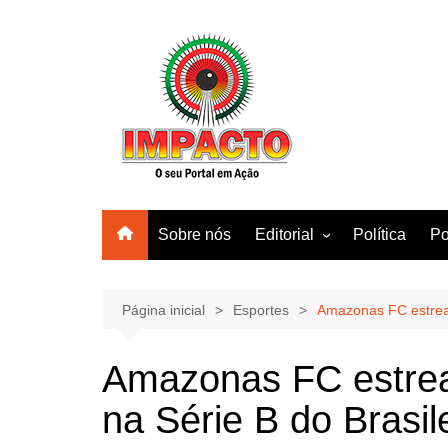
Ir
para
o
conteúdo
Sobre nós
Editorial
Política
Po
Amazonas
Manaus
Página inicial
Esportes
Amazonas FC estrear
Brasil
Amazonas FC estrea
Mundo
na Série B do Brasil