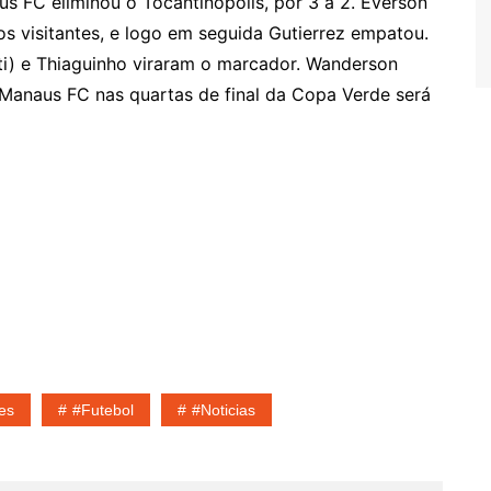
us FC eliminou o Tocantinópolis, por 3 a 2. Everson
os visitantes, e logo em seguida Gutierrez empatou.
ti) e Thiaguinho viraram o marcador. Wanderson
o Manaus FC nas quartas de final da Copa Verde será
es
#Futebol
#noticias