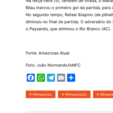
Na terça-feira (5), também de virada, o Mana
Bilau marcou o primeiro gol da partida, para 
No segundo tempo, Rafael Ibiapino (de pênal
diminuiu no final da partida. O adversário d
o Paysandu, que eliminou o Rio Branco (AC).
Fonte: Amazonas Atual
Foto: João Normando/AMFC
F
W
T
E
S
a
h
el
m
h
c
at
e
ai
ar
#amazonas
#amazonasfc
#esport
e
s
gr
l
e
b
A
a