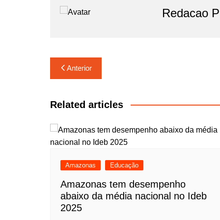
o
p
m
Redacao Po
o
p
k
Navegação
Anterior
de
Post
Related articles
Amazonas
Educação
Amazonas tem desempenho
abaixo da média nacional no Ideb
2025