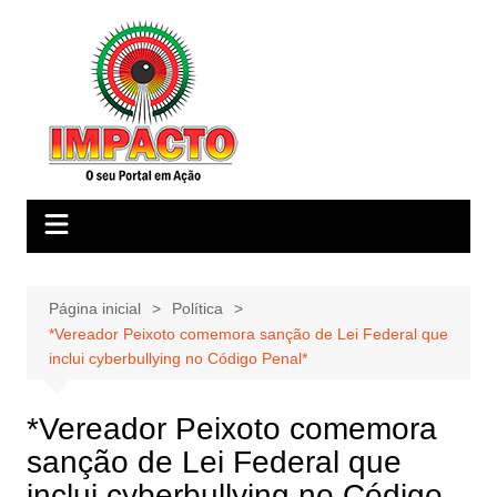
Ir
para
o
conteúdo
Página inicial
Política
*Vereador Peixoto comemora sanção de Lei Federal que
inclui cyberbullying no Código Penal*
*Vereador Peixoto comemora
sanção de Lei Federal que
inclui cyberbullying no Código