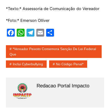
*Texto:* Assessoria de Comunicação do Vereador
*Foto:* Emerson Olliver
F
W
T
E
S
a
h
el
m
h
c
at
e
ai
ar
*Vereador Peixoto Comemora Sanção De Lei Federal
e
s
gr
l
e
Que
b
A
a
Inclui Cyberbullying
No Código Penal*
o
p
m
o
p
k
Redacao Portal Impacto