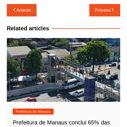
Navegação
Anterior
Próximo
de
Post
Related articles
Prefeitura de Manaus
Prefeitura de Manaus conclui 65% das