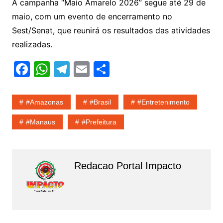
A campanha “Maio Amarelo 2026” segue até 29 de
maio, com um evento de encerramento no
Sest/Senat, que reunirá os resultados das atividades
realizadas.
F
W
T
E
S
a
h
el
m
h
c
at
e
ai
ar
#amazonas
#Brasil
#entretenimento
e
s
gr
l
e
#Manaus
#Prefeitura
b
A
a
o
p
m
o
p
Redacao Portal Impacto
k