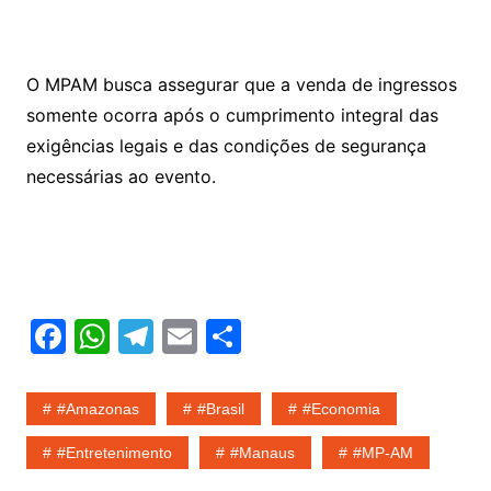
O MPAM busca assegurar que a venda de ingressos
somente ocorra após o cumprimento integral das
exigências legais e das condições de segurança
necessárias ao evento.
F
W
T
E
S
a
h
el
m
h
c
at
e
ai
ar
#amazonas
#Brasil
#economia
e
s
gr
l
e
#entretenimento
#Manaus
#MP-AM
b
A
a