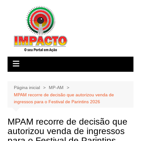
Ir
para
o
conteúdo
Página inicial
MP-AM
MPAM recorre de decisão que autorizou venda de
ingressos para o Festival de Parintins 2026
MPAM recorre de decisão que
autorizou venda de ingressos
para o Festival de Parintins