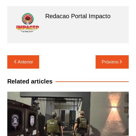
o
p
m
o
p
Redacao Portal Impacto
k
Navegação
Anterior
Próximo
de
Post
Related articles