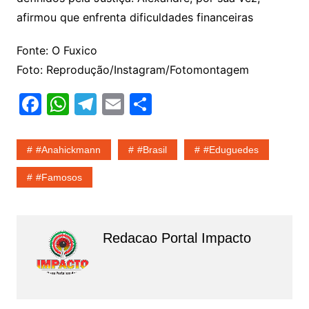
afirmou que enfrenta dificuldades financeiras
Fonte: O Fuxico
Foto: Reprodução/Instagram/Fotomontagem
F
W
T
E
S
a
h
el
m
h
c
at
e
ai
ar
#anahickmann
#Brasil
#eduguedes
e
s
gr
l
e
#Famosos
b
A
a
o
p
m
o
p
Redacao Portal Impacto
k