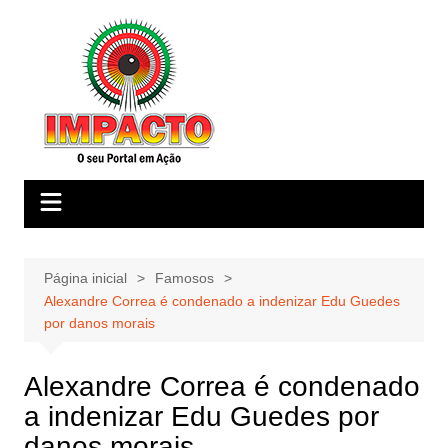
Ir
para
o
conteúdo
Página inicial
Famosos
Alexandre Correa é condenado a indenizar Edu Guedes
por danos morais
Alexandre Correa é condenado
a indenizar Edu Guedes por
danos morais